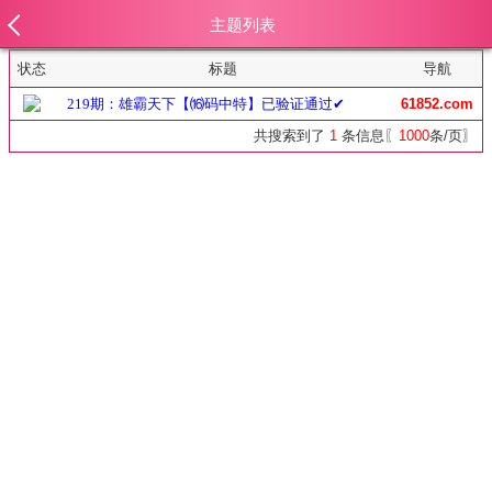
主题列表
状态
标题
导航
219期：雄霸天下【⒃码中特】已验证通过✔
61852.com
共搜索到了
1
条信息〖
1000
条/页〗