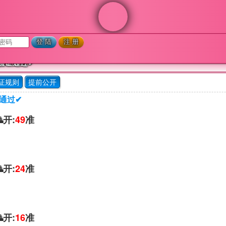
验证通过✔
证规则
提前公开
通过✔
开:
49
准
开:
24
准
开:
16
准