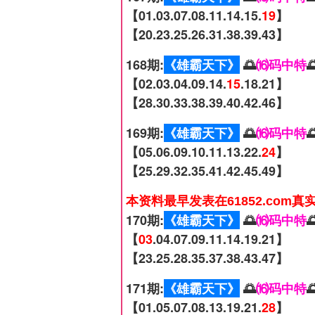
【01.03.07.08.11.14.15.
19
】
【20.23.25.26.31.38.39.43】
168期:
《雄霸天下》
🌅
⒃码中特

【02.03.04.09.14.
15
.18.21】
【28.30.33.38.39.40.42.46】
169期:
《雄霸天下》
🌅
⒃码中特

【05.06.09.10.11.13.22.
24
】
【25.29.32.35.41.42.45.49】
本资料最早发表在61852.com
170期:
《雄霸天下》
🌅
⒃码中特

【
03
.04.07.09.11.14.19.21】
【23.25.28.35.37.38.43.47】
171期:
《雄霸天下》
🌅
⒃码中特

【01.05.07.08.13.19.21.
28
】