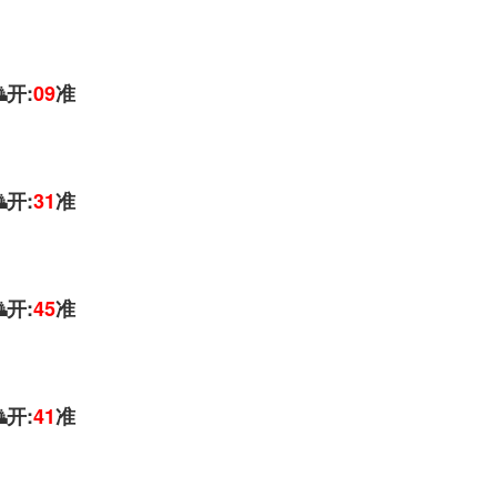
开:
09
准
开:
31
准
开:
45
准
开:
41
准