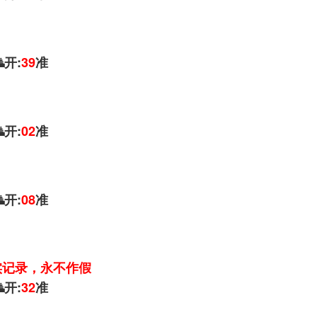
开:
39
准
开:
02
准
开:
08
准
真实记录，永不作假
开:
32
准