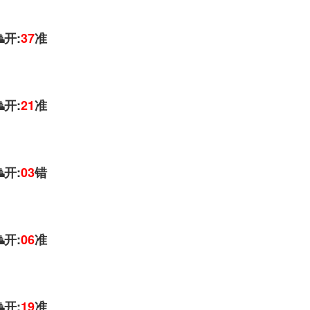
开:
37
准
开:
21
准
开:
03
错
开:
06
准
开:
19
准