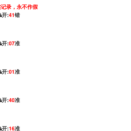
真实记录，永不作假
开:
41
错
开:
07
准
开:
01
准
开:
40
准
开:
16
准