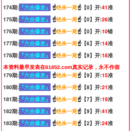
174期:
『六合爆发』
☝️
绝杀一尾
☝️【0】开:
41
准
175期:
『六合爆发』
☝️
绝杀一尾
☝️【0】开:
26
准
176期:
『六合爆发』
☝️
绝杀一尾
☝️【0】开:
10
错
177期:
『六合爆发』
☝️
绝杀一尾
☝️【6】开:
14
准
178期:
『六合爆发』
☝️
绝杀一尾
☝️【9】开:
18
准
本资料最早发表在61852.com真实记录，永不作假
179期:
『六合爆发』
☝️
绝杀一尾
☝️【9】开:
15
准
180期:
『六合爆发』
☝️
绝杀一尾
☝️【8】开:
21
准
181期:
『六合爆发』
☝️
绝杀一尾
☝️【7】开:
19
准
182期:
『六合爆发』
☝️
绝杀一尾
☝️【9】开:
41
准
183期:
『六合爆发』
☝️
绝杀一尾
☝️【2】开:
24
准