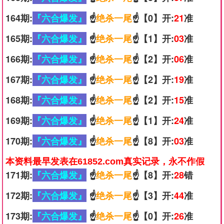
164期:
『六合爆发』
☝️
绝杀一尾
☝️【0】开:
21
准
165期:
『六合爆发』
☝️
绝杀一尾
☝️【1】开:
03
准
166期:
『六合爆发』
☝️
绝杀一尾
☝️【2】开:
06
准
167期:
『六合爆发』
☝️
绝杀一尾
☝️【2】开:
19
准
168期:
『六合爆发』
☝️
绝杀一尾
☝️【2】开:
15
准
169期:
『六合爆发』
☝️
绝杀一尾
☝️【1】开:
24
准
170期:
『六合爆发』
☝️
绝杀一尾
☝️【8】开:
03
准
本资料最早发表在61852.com真实记录，永不作假
171期:
『六合爆发』
☝️
绝杀一尾
☝️【8】开:
28
错
172期:
『六合爆发』
☝️
绝杀一尾
☝️【3】开:
44
准
173期:
『六合爆发』
☝️
绝杀一尾
☝️【0】开:
26
准