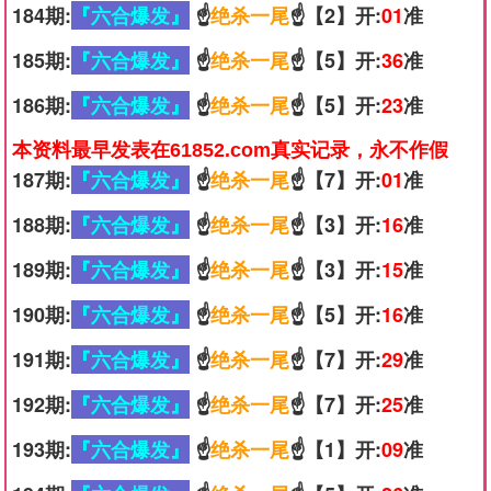
184期:
『六合爆发』
☝️
绝杀一尾
☝️【2】开:
01
准
185期:
『六合爆发』
☝️
绝杀一尾
☝️【5】开:
36
准
186期:
『六合爆发』
☝️
绝杀一尾
☝️【5】开:
23
准
本资料最早发表在61852.com真实记录，永不作假
187期:
『六合爆发』
☝️
绝杀一尾
☝️【7】开:
01
准
188期:
『六合爆发』
☝️
绝杀一尾
☝️【3】开:
16
准
189期:
『六合爆发』
☝️
绝杀一尾
☝️【3】开:
15
准
190期:
『六合爆发』
☝️
绝杀一尾
☝️【5】开:
16
准
191期:
『六合爆发』
☝️
绝杀一尾
☝️【7】开:
29
准
192期:
『六合爆发』
☝️
绝杀一尾
☝️【7】开:
25
准
193期:
『六合爆发』
☝️
绝杀一尾
☝️【1】开:
09
准