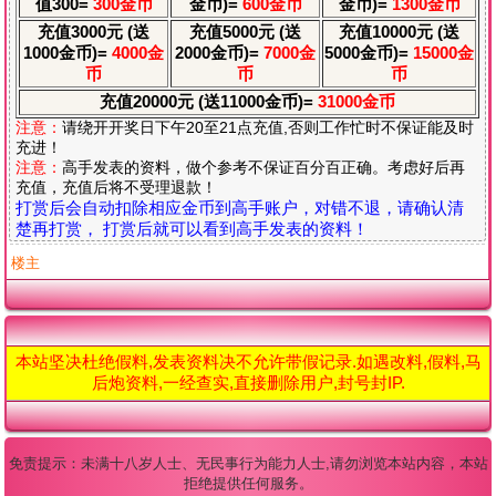
值300=
300金币
金币)=
600金币
金币)=
1300金币
充值3000元 (送
充值5000元 (送
充值10000元 (送
1000金币)=
4000金
2000金币)=
7000金
5000金币)=
15000金
币
币
币
充值20000元 (送11000金币)=
31000金币
注意：
请绕开开奖日下午20至21点充值,否则工作忙时不保证能及时
充进！
注意：
高手发表的资料，做个参考不保证百分百正确。考虑好后再
充值，充值后将不受理退款！
打赏后会自动扣除相应金币到高手账户，对错不退，请确认清
楚再打赏， 打赏后就可以看到高手发表的资料！
楼主
本站坚决杜绝假料,发表资料决不允许带假记录.如遇改料,假料,马
后炮资料,一经查实,直接删除用户,封号封IP.
免责提示：未满十八岁人士、无民事行为能力人士,请勿浏览本站内容，本站
拒绝提供任何服务。