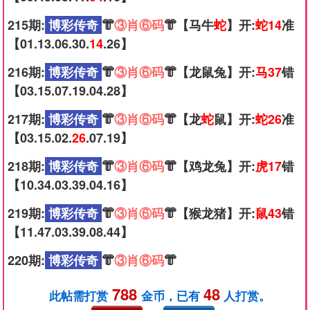
215期:
博彩传奇
👘
③肖⑥码
👘【马牛
蛇
】开:
蛇14
准
【01.13.06.30.
14
.26】
216期:
博彩传奇
👘
③肖⑥码
👘【龙鼠兔】开:
马37
错
【03.15.07.19.04.28】
217期:
博彩传奇
👘
③肖⑥码
👘【龙
蛇
鼠】开:
蛇26
准
【03.15.02.
26
.07.19】
218期:
博彩传奇
👘
③肖⑥码
👘【鸡龙兔】开:
虎17
错
【10.34.03.39.04.16】
219期:
博彩传奇
👘
③肖⑥码
👘【猴龙猪】开:
鼠43
错
【11.47.03.39.08.44】
220期:
博彩传奇
👘
③肖⑥码
👘
788
48
此帖需打赏
金币，已有
人打赏。