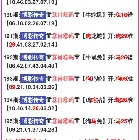
【10.46.03.27.07.19】
190期:
博彩传奇
👘
③肖⑥码
👘【牛蛇鼠】开:
兔16
错
【06.18.02.26.07.19】
191期:
博彩传奇
👘
③肖⑥码
👘【
虎
龙蛇】开:
虎29
准
【
29
.41.03.27.02.14】
192期:
博彩传奇
👘
③肖⑥码
👘【牛鼠兔】开:
马25
错
【06.42.07.43.04.40】
193期:
博彩传奇
👘
③肖⑥码
👘【
狗
鸡蛇】开:
狗09
准
【
09
.21.10.34.02.26】
194期:
博彩传奇
👘
③肖⑥码
👘【鸡
蛇
猪】开:
蛇26
准
【10.46.14.
26
.08.32】
195期:
博彩传奇
👘
③肖⑥码
👘【狗
马
兔】开:
马25
准
【09.21.01.37.04.28】