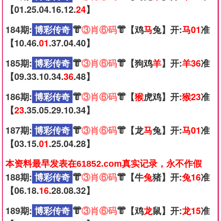
【01.25.04.16.12.
24
】
184期:
博彩传奇
👘
③肖⑥码
👘【鸡
马
兔】开:
马01
准
【10.46.
01
.37.04.40】
185期:
博彩传奇
👘
③肖⑥码
👘【狗鸡
羊
】开:
羊36
准
【09.33.10.34.
36
.48】
186期:
博彩传奇
👘
③肖⑥码
👘【
猴
虎鸡】开:
猴23
准
【
23
.35.05.29.10.34】
187期:
博彩传奇
👘
③肖⑥码
👘【龙
马
兔】开:
马01
准
【03.15.
01
.25.04.28】
本资料最早发表在61852.com真实记录，永不作假
188期:
博彩传奇
👘
③肖⑥码
👘【牛
兔
猪】开:
兔16
准
【06.18.
16
.28.08.32】
189期:
博彩传奇
👘
③肖⑥码
👘【鸡
龙
鼠】开:
龙15
准