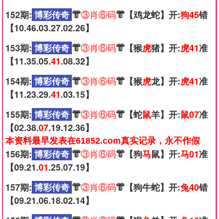
152期:
博彩传奇
👘
③肖⑥码
👘【鸡龙蛇】开:
狗45
错
【10.46.03.27.02.26】
153期:
博彩传奇
👘
③肖⑥码
👘【猴
虎
猪】开:
虎41
准
【11.35.05.
41
.08.32】
154期:
博彩传奇
👘
③肖⑥码
👘【猴
虎
龙】开:
虎41
准
【11.23.29.
41
.03.15】
155期:
博彩传奇
👘
③肖⑥码
👘【蛇
鼠
羊】开:
鼠07
准
【02.38.
07
.19.12.36】
本资料最早发表在61852.com真实记录，永不作假
156期:
博彩传奇
👘
③肖⑥码
👘【狗
马
鼠】开:
马01
准
【09.21.
01
.25.07.19】
157期:
博彩传奇
👘
③肖⑥码
👘【狗牛蛇】开:
兔40
错
【09.21.06.18.02.14】