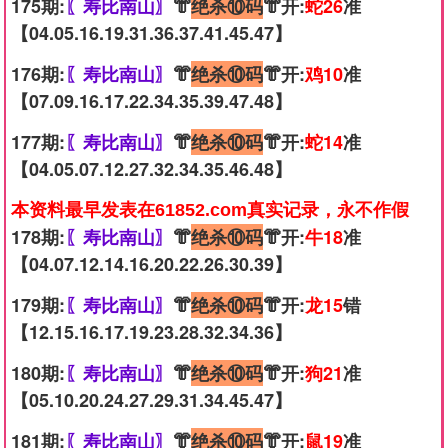
175期:
〖寿比南山〗
👘
绝杀⑩码
👘开:
蛇26
准
【04.05.16.19.31.36.37.41.45.47】
176期:
〖寿比南山〗
👘
绝杀⑩码
👘开:
鸡10
准
【07.09.16.17.22.34.35.39.47.48】
177期:
〖寿比南山〗
👘
绝杀⑩码
👘开:
蛇14
准
【04.05.07.12.27.32.34.35.46.48】
本资料最早发表在61852.com真实记录，永不作假
178期:
〖寿比南山〗
👘
绝杀⑩码
👘开:
牛18
准
【04.07.12.14.16.20.22.26.30.39】
179期:
〖寿比南山〗
👘
绝杀⑩码
👘开:
龙15
错
【12.15.16.17.19.23.28.32.34.36】
180期:
〖寿比南山〗
👘
绝杀⑩码
👘开:
狗21
准
【05.10.20.24.27.29.31.34.45.47】
181期:
〖寿比南山〗
👘
绝杀⑩码
👘开:
鼠19
准