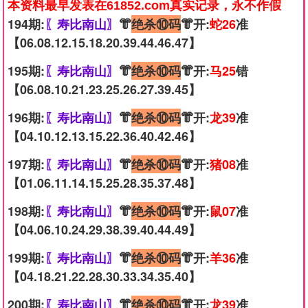
本资料最早发表在61852.com真实记录，永不作假
194期:
〖寿比南山〗
👘
绝杀⑩码
👘开:
蛇26
准
【06.08.12.15.18.20.39.44.46.47】
195期:
〖寿比南山〗
👘
绝杀⑩码
👘开:
马25
错
【06.08.10.21.23.25.26.27.39.45】
196期:
〖寿比南山〗
👘
绝杀⑩码
👘开:
龙39
准
【04.10.12.13.15.22.36.40.42.46】
197期:
〖寿比南山〗
👘
绝杀⑩码
👘开:
猪08
准
【01.06.11.14.15.25.28.35.37.48】
198期:
〖寿比南山〗
👘
绝杀⑩码
👘开:
鼠07
准
【04.06.10.24.29.38.39.40.44.49】
199期:
〖寿比南山〗
👘
绝杀⑩码
👘开:
羊36
准
【04.18.21.22.28.30.33.34.35.40】
200期:
〖寿比南山〗
👘
绝杀⑩码
👘开:
龙39
准