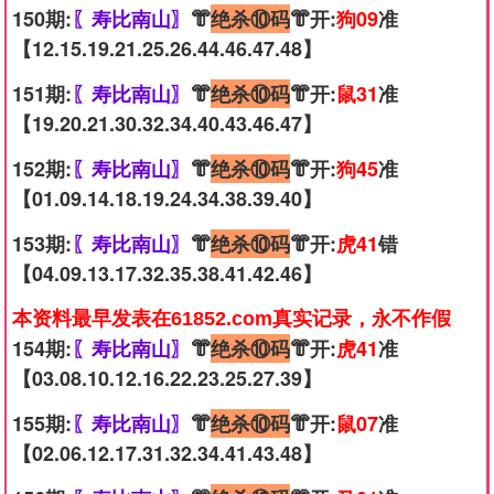
150期:
〖寿比南山〗
👘
绝杀⑩码
👘开:
狗09
准
【12.15.19.21.25.26.44.46.47.48】
151期:
〖寿比南山〗
👘
绝杀⑩码
👘开:
鼠31
准
【19.20.21.30.32.34.40.43.46.47】
152期:
〖寿比南山〗
👘
绝杀⑩码
👘开:
狗45
准
【01.09.14.18.19.24.34.38.39.40】
153期:
〖寿比南山〗
👘
绝杀⑩码
👘开:
虎41
错
【04.09.13.17.32.35.38.41.42.46】
本资料最早发表在61852.com真实记录，永不作假
154期:
〖寿比南山〗
👘
绝杀⑩码
👘开:
虎41
准
【03.08.10.12.16.22.23.25.27.39】
155期:
〖寿比南山〗
👘
绝杀⑩码
👘开:
鼠07
准
【02.06.12.17.31.32.34.41.43.48】