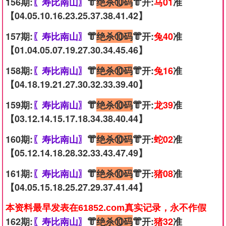
156期:
〖寿比南山〗
👘
绝杀⑩码
👘开:
马01
准
【04.05.10.16.23.25.37.38.41.42】
157期:
〖寿比南山〗
👘
绝杀⑩码
👘开:
兔40
准
【01.04.05.07.19.27.30.34.45.46】
158期:
〖寿比南山〗
👘
绝杀⑩码
👘开:
兔16
准
【04.18.19.21.27.30.32.33.39.40】
159期:
〖寿比南山〗
👘
绝杀⑩码
👘开:
龙39
准
【03.12.14.15.17.18.34.38.40.44】
160期:
〖寿比南山〗
👘
绝杀⑩码
👘开:
蛇02
准
【05.12.14.18.28.32.33.43.47.49】
161期:
〖寿比南山〗
👘
绝杀⑩码
👘开:
猪08
准
【04.05.15.18.25.27.29.37.41.44】
本资料最早发表在61852.com真实记录，永不作假
162期:
〖寿比南山〗
👘
绝杀⑩码
👘开:
猪32
准