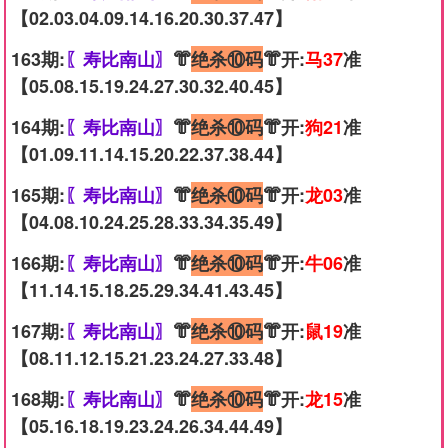
【02.03.04.09.14.16.20.30.37.47】
163期:
〖寿比南山〗
👘
绝杀⑩码
👘开:
马37
准
【05.08.15.19.24.27.30.32.40.45】
164期:
〖寿比南山〗
👘
绝杀⑩码
👘开:
狗21
准
【01.09.11.14.15.20.22.37.38.44】
165期:
〖寿比南山〗
👘
绝杀⑩码
👘开:
龙03
准
【04.08.10.24.25.28.33.34.35.49】
166期:
〖寿比南山〗
👘
绝杀⑩码
👘开:
牛06
准
【11.14.15.18.25.29.34.41.43.45】
167期:
〖寿比南山〗
👘
绝杀⑩码
👘开:
鼠19
准
【08.11.12.15.21.23.24.27.33.48】
168期:
〖寿比南山〗
👘
绝杀⑩码
👘开:
龙15
准
【05.16.18.19.23.24.26.34.44.49】